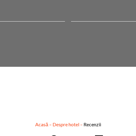
Acasă
–
Despre hotel
–
Recenzii