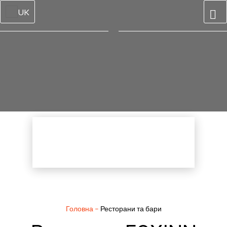
UK
Головна
–
Ресторани та бари