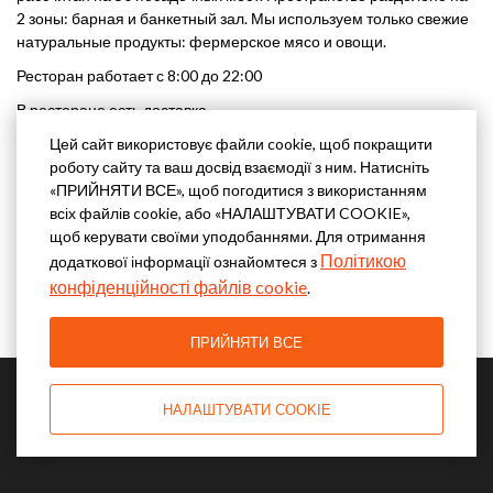
2 зоны: барная и банкетный зал. Мы используем только свежие
натуральные продукты: фермерское мясо и овощи.
Ресторан работает с 8:00 до 22:00
В ресторане есть доставка.
https://foxinnrest.ru/
Цей сайт використовує файли cookie, щоб покращити
роботу сайту та ваш досвід взаємодії з ним. Натисніть
+7(921)553-9390
«ПРИЙНЯТИ ВСЕ», щоб погодитися з використанням
всіх файлів cookie, або «НАЛАШТУВАТИ COOKIE»,
щоб керувати своїми уподобаннями. Для отримання
Політикою
додаткової інформації ознайомтеся з
конфіденційності файлів cookie
.
ПРИЙНЯТИ ВСЕ
НАЛАШТУВАТИ COOKIE
© Fox Inn, Санкт-Петербург 2026