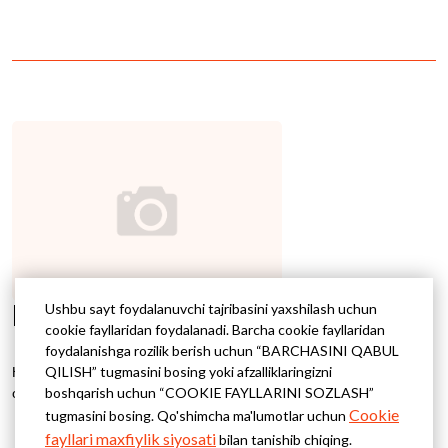
Массажи
Ushbu sayt foydalanuvchi tajribasini yaxshilash uchun
cookie fayllaridan foydalanadi. Barcha cookie fayllaridan
foydalanishga rozilik berish uchun “BARCHASINI QABUL
Классический массаж тела, лица, антицеллютный массаж
QILISH” tugmasini bosing yoki afzalliklaringizni
от 30 минут
boshqarish uchun “COOKIE FAYLLARINI SOZLASH”
Cookie
tugmasini bosing. Qo'shimcha ma'lumotlar uchun
fayllari maxfiylik siyosati
bilan tanishib chiqing.