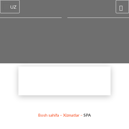
UZ
Bosh sahifa
–
Xizmatlar
–
SPA