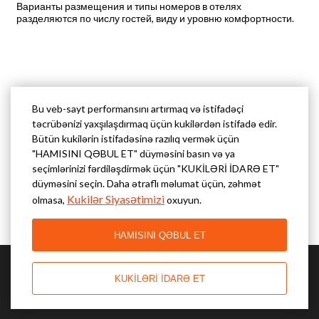
Варианты размещения и типы номеров в отелях
разделяются по числу гостей, виду и уровню комфортности.
Bu veb-sayt performansını artırmaq və istifadəçi
təcrübənizi yaxşılaşdırmaq üçün kukilərdən istifadə edir.
Bütün kukilərin istifadəsinə razılıq vermək üçün
"HAMISINI QƏBUL ET" düyməsini basın və ya
seçimlərinizi fərdiləşdirmək üçün "KUKİLƏRİ İDARƏ ET"
düyməsini seçin. Daha ətraflı məlumat üçün, zəhmət
Kukilər Siyasətimizi
olmasa,
oxuyun.
HAMISINI QƏBUL ET
KUKİLƏRİ İDARƏ ET
© FoxInn, Санкт-Петербург 2026