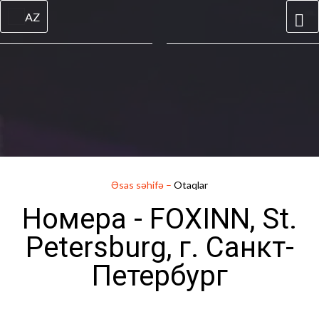
AZ
Əsas səhifə
–
Otaqlar
Номера - FOXINN, St.
Petersburg, г. Санкт-
Петербург