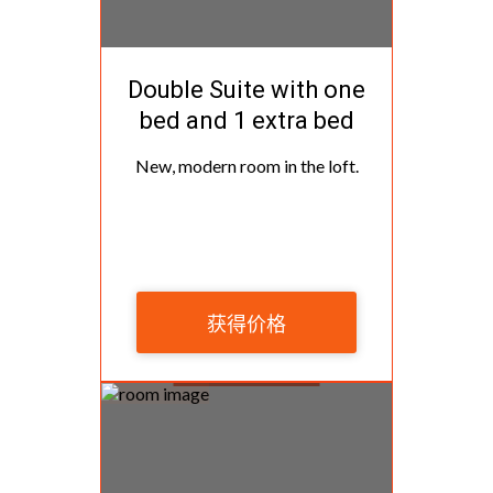
Double Suite with one
bed and 1 extra bed
New, modern room in the loft.
获得价格