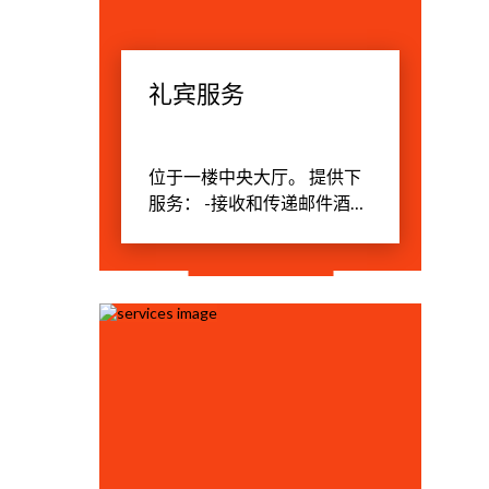
礼宾服务
位于一楼中央大厅。 提供下
服务： -接收和传递邮件酒店
的客人，实施传真和复印服
务。 -预订的桌子在餐厅和餐
馆在圣彼得堡。 -提供信息的
提供的航空、铁路和巴士票. -
提供有关城市的信息，当地
的旅游景点，工作博物馆，
展览会、商店、俱乐部和其
他背景信息。 酒店服务还包
括： -出租车接送服务的机
场。 订单和交付的机票，到