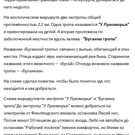
него недолго.
На экологическом маршруте две экотропы общей
протяжённостью 2,2 км. Одна тропа называется
"У Лукоморья"
и ориентирована на детей. А вторая проложена по
заболоченной местности вдоль залива -
"Бугаина тропа"
.
Название «Бугаиной тропы» связано с выпью, обитающей в этих
местах. Птица издает звук, напоминающий рев быка. Старинное
название этого животного — «бугай». Отсюда возникло название
тропы — «Бугаиная».
На схеме сделал пометки, чтобы было понятно где что
находится и как добраться.
Схема маршрутов по экотропе "У Лукоморья" и "Бугаина
тропа"
До экотропы "У Лукоморья" можно добраться на
электричке от Финляндского вокзала, остановка Лисий нос.
Потом минут 10 пешком до углового входа. Либо на автобусе до
остановки "Рабочий посёлок" (менее комфортно, но ближе ко
входу в заказник). Если ехать от Сестрорецка, то лучше выйти на