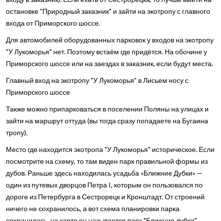
остановке "Природный заказник" и зайти на экотропу с главного
входа от Приморского шоссе.
Для автомобилей оборудованных парковок у входов на экотропу
"У Лукоморья" нет. Поэтому встаём где придётся. На обочине у
Приморского шоссе или на заездах в заказник, если будут места.
Главный вход на экотропу "У Лукоморья" в Лисьем носу с
Приморского шоссе
Также можно припарковаться в поселении Поляны на улицах и
зайти на маршрут оттуда (вы тогда сразу попадаете на Бугаина
тропу).
Место где находится экотропа "У Лукоморья" историческое. Если
посмотрите на схему, то там виден парк правильной формы из
дубов. Раньше здесь находилась усадьба «Ближние Дубки» —
один из путевых дворцов Петра I, которым он пользовался по
дороге из Петербурга в Сестрорецк и Кронштадт. От строений
ничего не сохранилось, а вот схема планировки парка
сохранилась, на карте он называется парк "Ближние дубки".